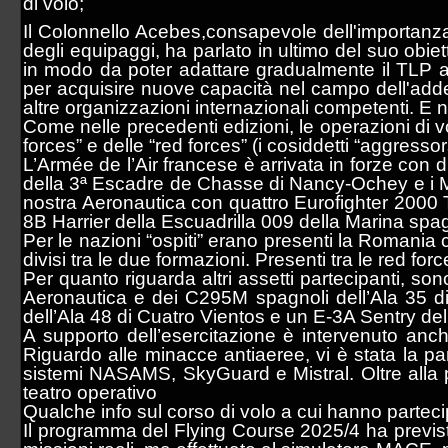
di volo;
Il Colonnello Acebes,consapevole dell'importanza
degli equipaggi, ha parlato in ultimo del suo obie
in modo da poter adattare gradualmente il TLP all
per acquisire nuove capacità nel campo dell'adde
altre organizzazioni internazionali competenti. E n
Come nelle precedenti edizioni, le operazioni di vo
forces” e delle “red forces” (i cosiddetti “aggressor
L’Armée de l’Air francese è arrivata in forze con 
della 3ª Escadre de Chasse di Nancy-Ochey e i Mir
nostra Aeronautica con quattro Eurofighter 2000 T
8B Harrier della Escuadrilla 009 della Marina sp
Per le nazioni “ospiti” erano presenti la Romania
divisi tra le due formazioni. Presenti tra le red fo
Per quanto riguarda altri assetti partecipanti, son
Aeronautica e dei C295M spagnoli dell’Ala 35 
dell’Ala 48 di Cuatro Vientos e un E-3A Sentry 
A supporto dell’esercitazione è intervenuto anc
Riguardo alle minacce antiaeree, vi è stata la part
sistemi NASAMS, SkyGuard e Mistral. Oltre alla 
teatro operativo
Qualche info sul corso di volo a cui hanno partecipa
Il programma del Flying Course 2025/4 ha previsto