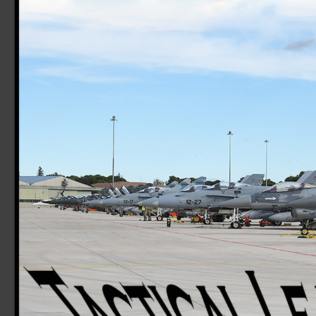
61° Stormo
70° Stormo
72° Stormo
1° RMV
3° RMV
10° RMV
CAE MC
Accademia Aeronautica
CSAM/3ªRA
Marina Militare overview
Italian Navy
MariSTaeli Catania
MariSTaer Grottaglie
MariSTaeli Luni
Guardia Costiera overview
Italian Coast Guard
Base Aerea Catania
Base Aerea Luni
Base Aerea Pescara
Guardia di Finanza overview
Italian Custom Police
ReTLA Aereo
Gruppo Esplorazione Aeromarittima
Sezione Aerea Bari
Sezione Aerea Bolzano
Sezione Aerea Cagliari
Sezione Aerea di Manovra Catania
Sezione Aerea Genova