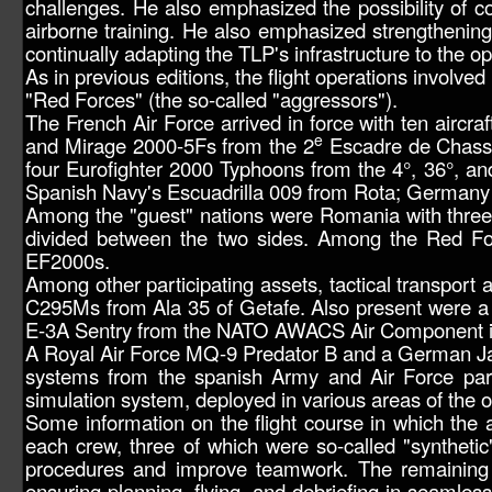
challenges. He also emphasized the possibility of c
airborne training. He also emphasized strengthening 
continually adapting the TLP's infrastructure to the op
As in previous editions, the flight operations involve
"Red Forces" (the so-called "aggressors").
The French Air Force arrived in force with ten aircr
e
and Mirage 2000-5Fs from the 2
Escadre de Chasse 
four Eurofighter 2000 Typhoons from the 4°, 36°, an
Spanish Navy's Escuadrilla 009 from Rota; Germany 
Among the "guest" nations were Romania with three
divided between the two sides. Among the Red For
EF2000s.
Among other participating assets, tactical transport 
C295Ms from Ala 35 of Getafe. Also present were a
E-3A Sentry from the NATO AWACS Air Component in
A Royal Air Force MQ-9 Predator B and a German Jamkit
systems from the spanish Army and Air Force part
simulation system, deployed in various areas of the o
Some information on the flight course in which the a
each crew, three of which were so-called "syntheti
procedures and improve teamwork. The remaining ni
ensuring planning, flying, and debriefing in seamless