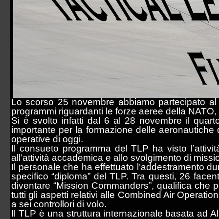
Sezione Aerea Lamezia Terme
Sezione Aerea Napoli
Sezione Aerea Palermo
Sezione Aerea di Manovra Pisa
Sezione Aerea Pratica di Mare
Sezione Aerea Rimini
Sezione Aerea Venezia
Sezione Aerea Venegono
Lo scorso 25 novembre abbiamo partecipato al 
programmi riguardanti le forze aeree della NATO,
Si è svolto infatti dal 6 al 28 novembre il qua
importante per la formazione delle aeronautiche di
operative di oggi.
Il consueto programma del TLP ha visto l’attivit
all’attività accademica e allo svolgimento di mis
Il personale che ha effettuato l’addestramento dura
specifico “diploma” del TLP. Tra questi, 26 facen
diventare “Mission Commanders”, qualifica che perm
tutti gli aspetti relativi alle Combined Air Operatio
a sei controllori di volo.
Il TLP è una struttura internazionale basata ad 