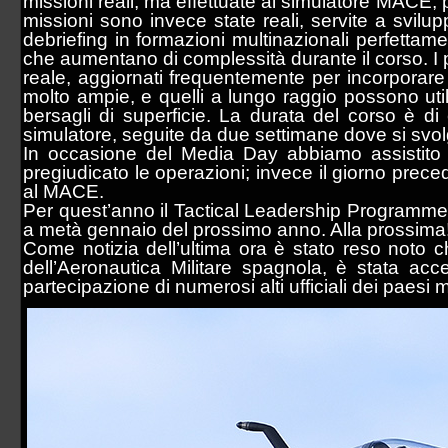
missioni reali, ma effettuate al simulatore MACE, 
missioni sono invece state reali, servite a svilup
debriefing in formazioni multinazionali perfettamen
che aumentano di complessità durante il corso. I p
reale, aggiornati frequentemente per incorporare 
molto ampie, e quelli a lungo raggio possono util
bersagli di superficie. La durata del corso è di 
simulatore, seguite da due settimane dove si svol
In occasione del Media Day abbiamo assistito 
pregiudicato le operazioni; invece il giorno preced
al MACE.
Per quest’anno il Tactical Leadership Programme h
a metà gennaio del prossimo anno. Alla prossima
Come notizia dell’ultima ora è stato reso noto c
dell’Aeronautica Militare spagnola, è stata a
partecipazione di numerosi alti ufficiali dei paes