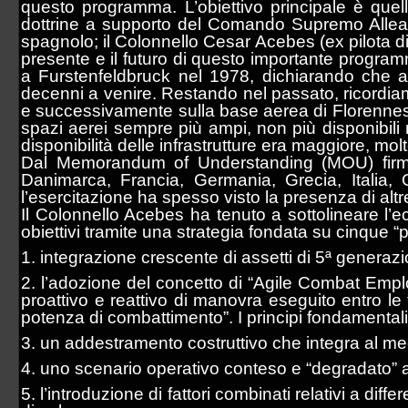
questo programma. L’obiettivo principale è quello
dottrine a supporto del Comando Supremo Alleat
spagnolo; il Colonnello Cesar Acebes (ex pilota di
presente e il futuro di questo importante program
a Furstenfeldbruck nel 1978, dichiarando che al
decenni a venire. Restando nel passato, ricordiamo
e successivamente sulla base aerea di Florennes (
spazi aerei sempre più ampi, non più disponibili 
disponibilità delle infrastrutture era maggiore, mol
Dal Memorandum of Understanding (MOU) firmat
Danimarca, Francia, Germania, Grecia, Italia, O
l’esercitazione ha spesso visto la presenza di altr
Il Colonnello Acebes ha tenuto a sottolineare l’
obiettivi tramite una strategia fondata su cinque “pi
1. integrazione crescente di assetti di 5ª generaz
2. l’adozione del concetto di “Agile Combat Empl
proattivo e reattivo di manovra eseguito entro l
potenza di combattimento”. I principi fondamentali
3. un addestramento costruttivo che integra al megl
4. uno scenario operativo conteso e “degradato” all
5. l’introduzione di fattori combinati relativi a di