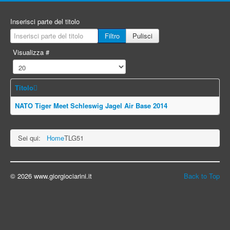
Inserisci parte del titolo
Filtro
Pulisci
Visualizza #
Titolo
NATO Tiger Meet Schleswig Jagel Air Base 2014
Sei qui:
Home
TLG51
© 2026 www.giorgiociarini.it
Back to Top