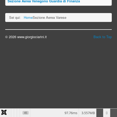
Sezione Aerea Venegono Guardia di Finanza
Sei qui:
Home
Sezione Aerea Varese
© 2026 www.giorgiociarini.it
Back to Top
97.76ms
3.557MB
45