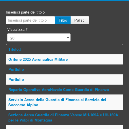
Inserisci parte del titolo
Filtro
Pulisci
Visualizza #
Titolo
Grifone 2025 Aeronautica Militare
Portfolio
Portfolio
Reparto Operativo AeroNavale Como Guardia di Finanza
Servizio Aereo della Guardia di Finanza al Servizio del
Soccorso Alpino
Sezione Aerea Guardia di Finanza Varese MH-169A e UH-169A
per le Volpi di Montagna