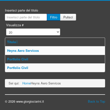
Inserisci parte del titolo
Filtro
Pulisci
Visualizza #
Titolo
Heyns Aero Servicos
Portfolio Civil
Portfolio Civil
Sei qui:
Home
Heyns Aero Servicos
© 2026 www.giorgiociarini.it
Back to Top