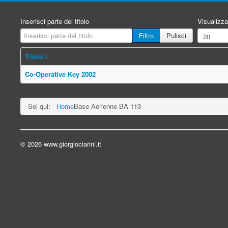
Inserisci parte del titolo
Visualizza
Filtro
Pulisci
Titolo
Co-Operative Key 2002
Sei qui:
Home
Base Aerienne BA 113
© 2026 www.giorgiociarini.it