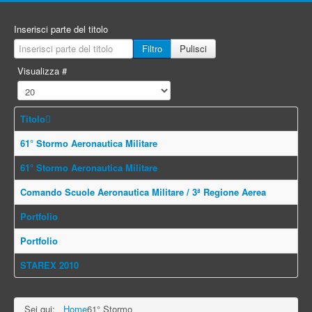
Inserisci parte del titolo
Filtro
Pulisci
Visualizza #
Titolo
61° Stormo Aeronautica Militare
61° Stormo Aeronautica Militare
Comando Scuole Aeronautica Militare / 3ª Regione Aerea
Portfolio
Portfolio
STAREX 2010
Sei qui:
Home
61° Stormo