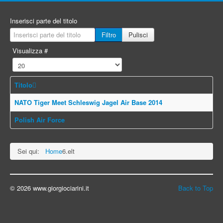
Inserisci parte del titolo
Filtro
Pulisci
Visualizza #
Titolo
NATO Tiger Meet Schleswig Jagel Air Base 2014
Polish Air Force
Sei qui:
Home
6.elt
© 2026 www.giorgiociarini.it
Back to Top