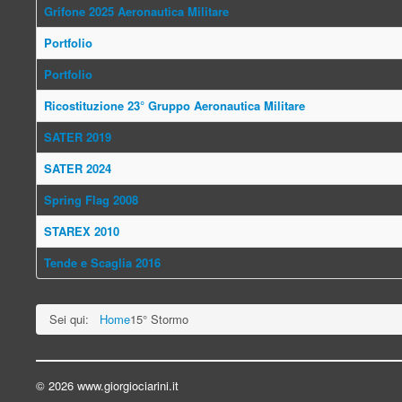
Grifone 2025 Aeronautica Militare
Portfolio
Portfolio
Ricostituzione 23° Gruppo Aeronautica Militare
SATER 2019
SATER 2024
Spring Flag 2008
STAREX 2010
Tende e Scaglia 2016
Sei qui:
Home
15° Stormo
© 2026 www.giorgiociarini.it