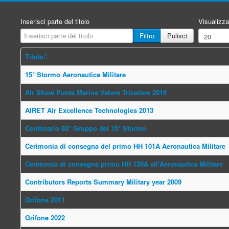
Inserisci parte del titolo
Visualizza
Filtro
Pulisci
Titolo
15° Stormo Aeronautica Militare
Air Show Punta Marina Valore Tricolore 2019
AIRET Air Excellence Technologies 2013
Centenario 83° Gruppo del 15° Stormo
Cerimonia di consegna del primo HH 101A Aeronautica Militare
Cerimonia di consegna primo HH 139A all'Aeronautica Militare
Contributors Reports Summary Military year 2009
Grifone 2011
Grifone 2022