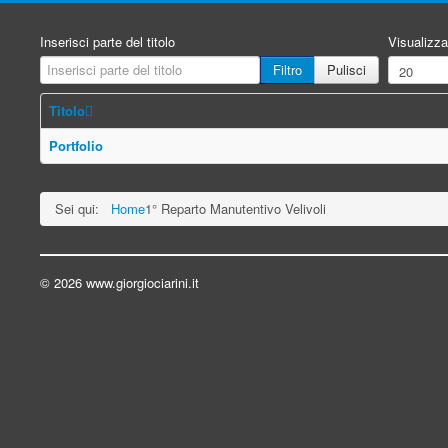
Inserisci parte del titolo
Visualizza
Filtro
Pulisci
Titolo
Portfolio
Sei qui:
Home
1° Reparto Manutentivo Velivoli
© 2026 www.giorgiociarini.it