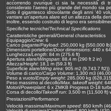
accorrendo ovunque ci sia la necessità di tr
considerato l’aereo più grande del mondo sia p
Solo il gigantesco idrovolante degli anni ’40 v
vantare un’apertura alare ed un altezza della deri
Inoltre, essendo costruito di legno era sensibilme
Specifiche tecniche/
Technical Specifications
Caratteristiche generali/General characteristics
Equipaggio/
Crew
: 6
Carico pagante/
Payload
: 250,000 kg (550,000 lb
Dimensioni portellone/
Door dimensions
: 440 x 64
Lunghezza/
Length
: 84 m (275.6 ft)
Apertura alare/
Wingspan
: 88.4 m (290 ft 2 in)
Altezza/
Height
: 18.1 m (59.3 ft)
Superficie alare/
Wing area
: 905 m2 (9,743.7 ft2))
Volume di carico/
Cargo Volume
: 1,300 m3 (46,000
Peso a vuoto/
Empty weight
: 285,000 kg (628,315
Peso massimo al decollo/
Max. takeoff weight
: 64
Motori/
Powerplant
: 6 x ZMKB Progress D-18 turbo
Corsa di decollo/
Takeoff run
: 3,500 m (11,500 ft
Prestazioni/
Performance
Velocità massima/
Maximum speed
: 850 km/h (4
Velocità di crociera/
Cruise speed
: 800 km/h (430