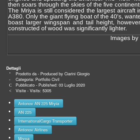
then soars through the skies of the five continen
The Mriya is still considered the largest aircraf
A380. Only the giant flying boat of the 40's, wan
boast larger wingspan and tail height, howeve
constructed of wood was significantly lighter.
Images by 
Dettagli
Prodotto da - Produced by
Ciarini Giorgio
Categoria:
Portfolio Civil
Pubblicato - Published: 03 Luglio 2020
Visite - Visits: 5305
Antonov AN 225 Mryia
AN 225
InternationalCargo Transporter
Antonov Airlines
Mryya