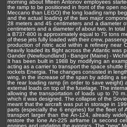
morning about fifteen Antonov employees start
the ramp to be positioned in front of the open nos
Meccano than LEGO) the long loading ramp began
and the actual loading of the two major compone
28 meters and 45 centimeters and a diameter of
centimeters and a diameter of about two. In total
a B737-800 is approximately equal to 75 tons me
of these jets fully loaded with their crew, passeng
production of nitric acid within a refinery near
heavily loaded its flight across the Atlantic was 
Gander (Newfoundland) - Bangor (Maine) - Wichi
It has been built in 1988 by modifying an exam
acting as a carrier to transport the space shuttl
rockets Energia. The changes consisted in lengthe
wing, in the increase of the span by adding a sec
the rear loading ramp (in order to save weight) a
external loads on top of the fuselage. The inter
allowing the transportation of loads up to 70 m.
which it was designed. The collapse of the Sovi
meant that the aircraft was put in storage in 1
parts (especially the 6 engines) for the fleet o
transport larger than the An-124, already wide
restore the lone An-225 airframe (a second cell
engines and updating the avionics. The "new" Mriy