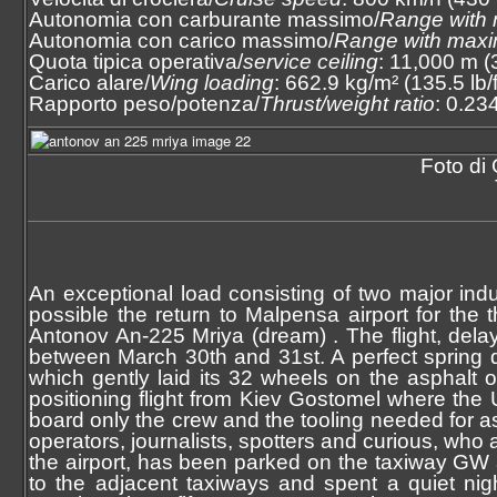
Autonomia con carburante massimo/
Range with
Autonomia con carico massimo/
Range with max
Quota tipica operativa/
service ceiling
: 11,000 m (
Carico alare/
Wing loading
: 662.9 kg/m² (135.5 lb/f
Rapporto peso/potenza/
Thrust/weight ratio
: 0.23
Foto di 
An exceptional load consisting of two major in
possible the return to Malpensa airport for the t
Antonov An-225 Mriya (dream) . The flight, delay
between March 30th and 31st. A perfect spring da
which gently laid its 32 wheels on the asphalt 
positioning flight from Kiev Gostomel where the
board only the crew and the tooling needed for as
operators, journalists, spotters and curious, wh
the airport, has been parked on the taxiway GW
to the adjacent taxiways and spent a quiet nigh