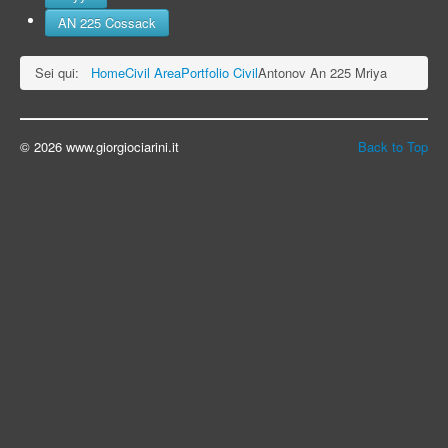
AN 225 Cossack
Sei qui:
Home
Civil Area
Portfolio Civil
Antonov An 225 Mriya
© 2026 www.giorgiociarini.it
Back to Top